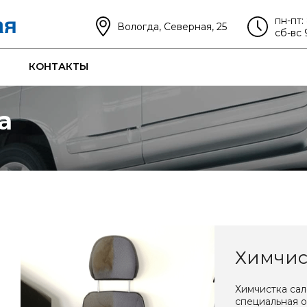
пн-пт:
Вологда, Северная, 25
сб-вс 
КОНТАКТЫ
а
Химчис
Химчистка са
специальная о